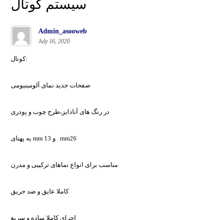
سیستم‌ کوتال
Admin_asooweb
July 16, 2020
کوتال:
صفحات جدید نمای آلومینیومی
در رنگ ھای آنادایز،طرح چوب و پودری
به پهنای mm 13 و mm26
مناسب برای انواع نماھای ترکیبی و مدرن
کاملا عایق و ضد حریق
اجرای کاملا ساده و سریع