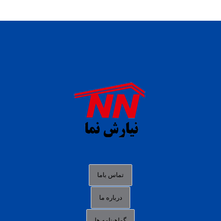
daftar panen77
agen b88 slot
situs s77 terpercaya
slot88 online
agen slot deposit pulsa
judi slot gacor online
bocoran rtp slot gacor
data togel hk hari ini
تماس باما
login panengg
درباره ما
situs slot300
گواهینامه ها