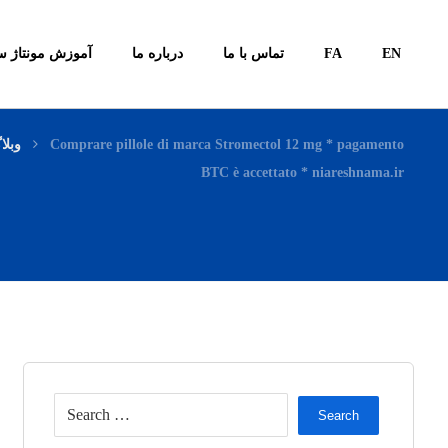
آموزش مونتاژ س
درباره ما
تماس با ما
FA
EN
وبلا
Comprare pillole di marca Stromectol 12 mg * pagamento
BTC è accettato * niareshnama.ir
Search