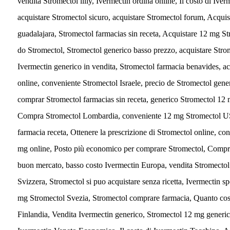
vendita Stromectol lilly, Ivermectin ordina online, Il costo di Iv
acquistare Stromectol sicuro, acquistare Stromectol forum, Acquis
guadalajara, Stromectol farmacias sin receta, Acquistare 12 mg S
do Stromectol, Stromectol generico basso prezzo, acquistare Str
Ivermectin generico in vendita, Stromectol farmacia benavides, ac
online, conveniente Stromectol Israele, precio de Stromectol gener
comprar Stromectol farmacias sin receta, generico Stromectol 12 
Compra Stromectol Lombardia, conveniente 12 mg Stromectol US, 
farmacia receta, Ottenere la prescrizione di Stromectol online, 
mg online, Posto più economico per comprare Stromectol, Compra 
buon mercato, basso costo Ivermectin Europa, vendita Stromectol
Svizzera, Stromectol si puo acquistare senza ricetta, Ivermectin sp
mg Stromectol Svezia, Stromectol comprare farmacia, Quanto cos
Finlandia, Vendita Ivermectin generico, Stromectol 12 mg generic