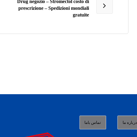
Drug negozio – Stromectol costo di
prescrizione – Spedizioni mondiali
gratuite
رباره ما
تماس باما