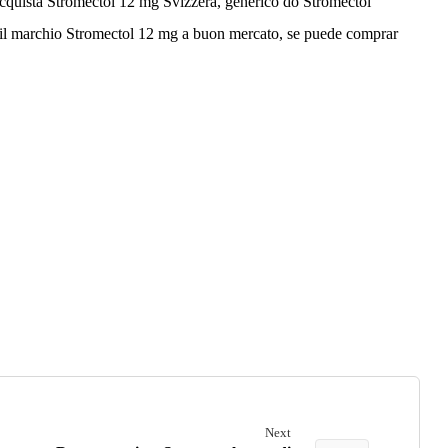
cquista Stromectol 12 mg Svizzera, generico do Stromectol
e il marchio Stromectol 12 mg a buon mercato, se puede comprar
Next