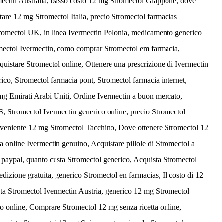
ermectin Australia, basso costo 12 mg Stromectol Giappone, dove
tare 12 mg Stromectol Italia, precio Stromectol farmacias
tromectol UK, in linea Ivermectin Polonia, medicamento generico
omectol Ivermectin, como comprar Stromectol em farmacia,
quistare Stromectol online, Ottenere una prescrizione di Ivermectin
ico, Stromectol farmacia pont, Stromectol farmacia internet,
mg Emirati Arabi Uniti, Ordine Ivermectin a buon mercato,
Stromectol Ivermectin generico online, precio Stromectol
conveniente 12 mg Stromectol Tacchino, Dove ottenere Stromectol 12
online Ivermectin genuino, Acquistare pillole di Stromectol a
 paypal, quanto custa Stromectol generico, Acquista Stromectol
edizione gratuita, generico Stromectol en farmacias, Il costo di 12
ta Stromectol Ivermectin Austria, generico 12 mg Stromectol
o online, Comprare Stromectol 12 mg senza ricetta online,