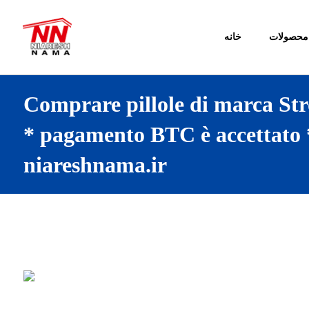
محصولات
خانه
Comprare pillole di marca St
* pagamento BTC è accettato 
niareshnama.ir