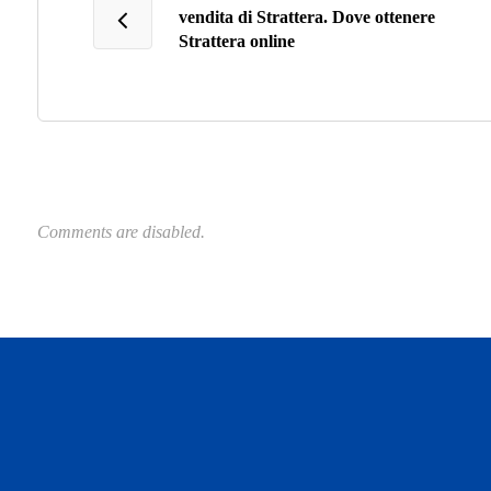
vendita di Strattera. Dove ottenere
Strattera online
Comments are disabled.
daftar panen77
agen b88 slot