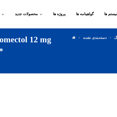
یستم ها
گواهینامه ها
پروژه ها
محصولات جدید
romectol 12 mg
گ
دسته‌بندی نشده
*