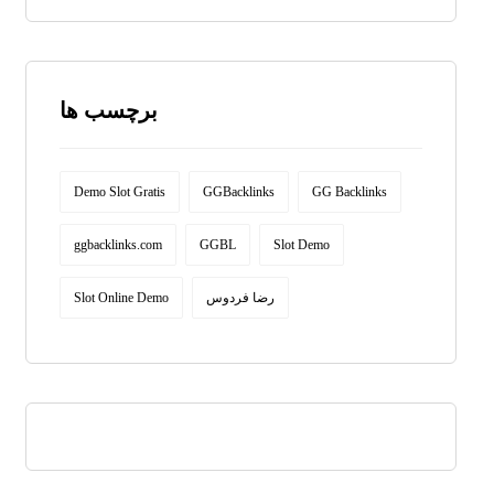
برچسب ها
Demo Slot Gratis
GGBacklinks
GG Backlinks
ggbacklinks.com
GGBL
Slot Demo
Slot Online Demo
رضا فردوس