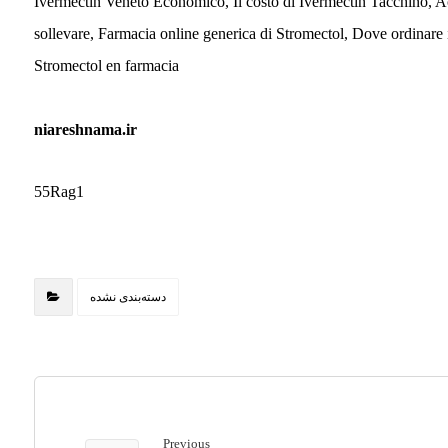
Ivermectin Veneto Economico, Il costo di Ivermectin Tacchino, A
sollevare, Farmacia online generica di Stromectol, Dove ordinar
Stromectol en farmacia
niareshnama.ir
55Rag1
دسته‌بندی نشده
Previous