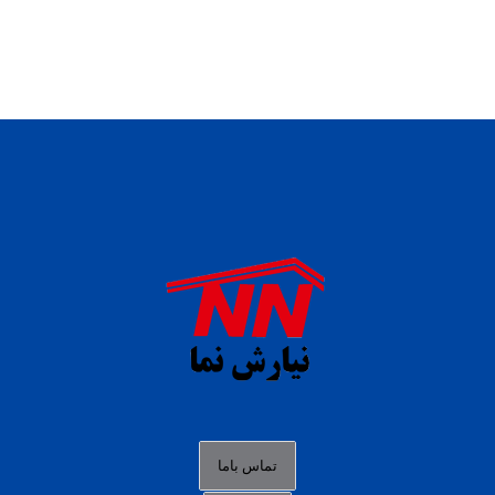
daftar panen77
agen b88 slot
situs s77 terpercaya
slot88 online
agen slot deposit pulsa
judi slot gacor online
bocoran rtp slot gacor
data togel hk hari ini
تماس باما