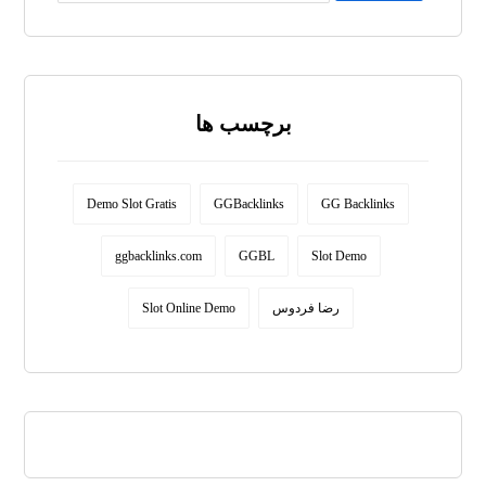
برچسب ها
Demo Slot Gratis
GGBacklinks
GG Backlinks
ggbacklinks.com
GGBL
Slot Demo
Slot Online Demo
رضا فردوس