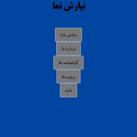
agen slot deposit pulsa
judi slot gacor online
bocoran rtp slot gacor
data togel hk hari ini
تماس باما
login panengg
درباره ما
situs slot300
گواهینامه ها
link alternatif b88
daftar slot pulsa
پروژه ها
idn poker terpercaya
خانه
agen slot online gacor
sbobet mobile
RTP slot online
slot gacor gampang maxwin
slot pulsa