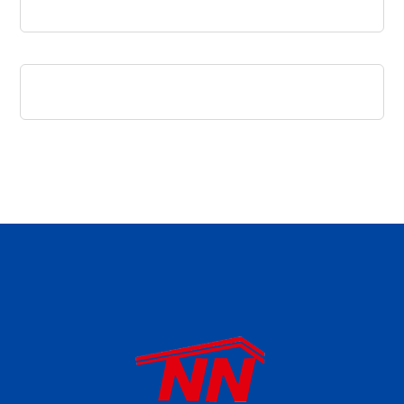
daftar panen77
agen b88 slot
situs s77 terpercaya
slot88 online