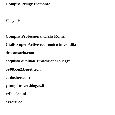
Compra Priligy Piemonte
E1hyIdK
Compra Professional Cialis Roma
Cialis Super Active economico in vendita
descansario.com
acquisto di pillole Professional Viagra
o90855g2.beget.tech
cudoshee.com
youngforever.blogas.lt
rzlhaelen.nl
azzorti.co