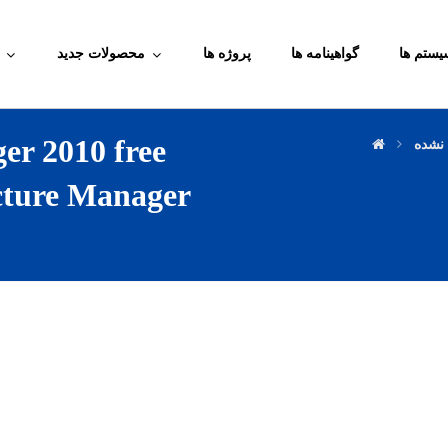
یستم ها
گواهینامه ها
پروژه ها
محصولات جدید
er 2010 free
 نشده
cture Manager