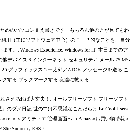
ず自分のためのパソコン覚え書きです。もちろん他の方が見てもわ
ン利用（主にソフトウェア中心）のＴＩＰ的なことを、自分
ws Experience. Windows for IT. 本日までのア
18 その他デバイス 6 インターネット セキュリティ メール 75 MS-
0 便利なソフト 25 グラフィックス 5 一太郎／ATOK メッセージを送る こ
クする ブックマークする 友達に教える.
10は、 これさえあれば大丈夫！. オールフリーソフト フリーソフト
のダメ日記 世の中は不思議なことだらけ Be Cool Users
Community アミティエ 管理画面へ ＜Amazonお買い物情報＞
e Summary RSS 2.