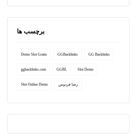
برچسب ها
Demo Slot Gratis
GGBacklinks
GG Backlinks
ggbacklinks.com
GGBL
Slot Demo
Slot Online Demo
رضا فردوس